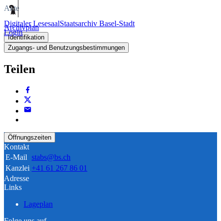
Akte
Digitaler Lesesaal
Staatsarchiv Basel-Stadt
Archivplan
Login
Identifikation
Zugangs- und Benutzungsbestimmungen
Teilen
Öffnungszeiten
Kontakt
E-Mail
stabs@bs.ch
Kanzlei
+41 61 267 86 01
Adresse
Links
Lageplan
Folge uns auf