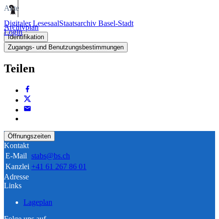
Akte
Digitaler Lesesaal
Staatsarchiv Basel-Stadt
Archivplan
Login
Identifikation
Zugangs- und Benutzungsbestimmungen
Teilen
Öffnungszeiten
Kontakt
E-Mail
stabs@bs.ch
Kanzlei
+41 61 267 86 01
Adresse
Links
Lageplan
Folge uns auf