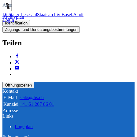
Akte
Digitaler Lesesaal
Staatsarchiv Basel-Stadt
Archivplan
Login
Identifikation
Zugangs- und Benutzungsbestimmungen
Teilen
Öffnungszeiten
Kontakt
E-Mail
stabs@bs.ch
Kanzlei
+41 61 267 86 01
Adresse
Links
Lageplan
Folge uns auf