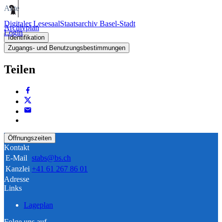
Akte
Digitaler Lesesaal
Staatsarchiv Basel-Stadt
Archivplan
Login
Identifikation
Zugangs- und Benutzungsbestimmungen
Teilen
Öffnungszeiten
Kontakt
E-Mail
stabs@bs.ch
Kanzlei
+41 61 267 86 01
Adresse
Links
Lageplan
Folge uns auf