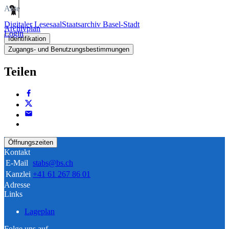
Akte
Digitaler Lesesaal
Staatsarchiv Basel-Stadt
Archivplan
Login
Identifikation
Zugangs- und Benutzungsbestimmungen
Teilen
Öffnungszeiten
Kontakt
E-Mail
stabs@bs.ch
Kanzlei
+41 61 267 86 01
Adresse
Links
Lageplan
Folge uns auf