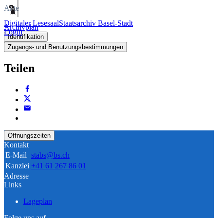
Akte
Digitaler Lesesaal
Staatsarchiv Basel-Stadt
Archivplan
Login
Identifikation
Zugangs- und Benutzungsbestimmungen
Teilen
Öffnungszeiten
Kontakt
E-Mail
stabs@bs.ch
Kanzlei
+41 61 267 86 01
Adresse
Links
Lageplan
Folge uns auf