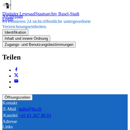
Akte
Digitaler Lesesaal
Staatsarchiv Basel-Stadt
Archivplan
Login
Es existieren 24 nicht-öffentliche untergeordnete
Verzeichnungseinheiten.
Identifikation
Inhalt und innere Ordnung
Zugangs- und Benutzungsbestimmungen
Teilen
Öffnungszeiten
Kontakt
E-Mail
stabs@bs.ch
Kanzlei
+41 61 267 86 01
Adresse
Links