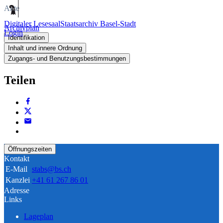
Akte
Digitaler Lesesaal
Staatsarchiv Basel-Stadt
Archivplan
Login
Identifikation
Inhalt und innere Ordnung
Zugangs- und Benutzungsbestimmungen
Teilen
Öffnungszeiten
Kontakt
E-Mail
stabs@bs.ch
Kanzlei
+41 61 267 86 01
Adresse
Links
Lageplan