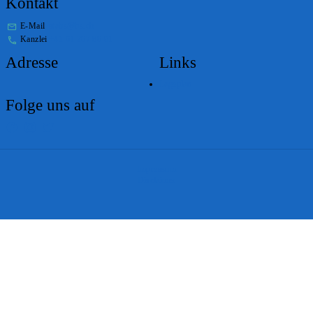
Kontakt
E-Mail
stabs@bs.ch
Kanzlei
+41 61 267 86 01
Adresse
Links
Lageplan
Folge uns auf
Impressum
Disclaimer