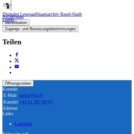
Akte
Digitaler Lesesaal
Staatsarchiv Basel-Stadt
Archivplan
Login
Identifikation
Zugangs- und Benutzungsbestimmungen
Teilen
Öffnungszeiten
Kontakt
E-Mail
stabs@bs.ch
Kanzlei
+41 61 267 86 01
Adresse
Links
Lageplan
Folge uns auf