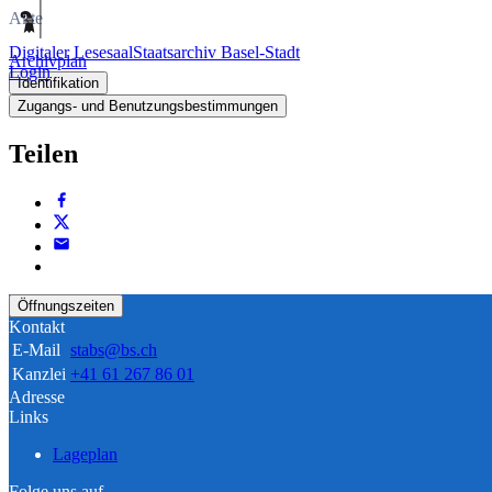
Akte
Digitaler Lesesaal
Staatsarchiv Basel-Stadt
Archivplan
Login
Identifikation
Zugangs- und Benutzungsbestimmungen
Teilen
Öffnungszeiten
Kontakt
E-Mail
stabs@bs.ch
Kanzlei
+41 61 267 86 01
Adresse
Links
Lageplan
Folge uns auf