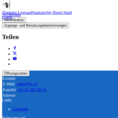
Akte
Digitaler Lesesaal
Staatsarchiv Basel-Stadt
Archivplan
Login
Identifikation
Zugangs- und Benutzungsbestimmungen
Teilen
Öffnungszeiten
Kontakt
E-Mail
stabs@bs.ch
Kanzlei
+41 61 267 86 01
Adresse
Links
Lageplan
Folge uns auf