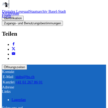
Akte
Digitaler Lesesaal
Staatsarchiv Basel-Stadt
Archivplan
Login
Identifikation
Zugangs- und Benutzungsbestimmungen
Teilen
Öffnungszeiten
Kontakt
E-Mail
stabs@bs.ch
Kanzlei
+41 61 267 86 01
Adresse
Links
Lageplan
Folge uns auf