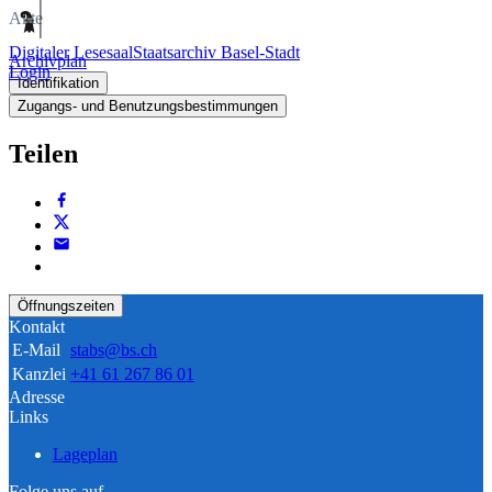
Akte
Digitaler Lesesaal
Staatsarchiv Basel-Stadt
Archivplan
Login
Identifikation
Zugangs- und Benutzungsbestimmungen
Teilen
Öffnungszeiten
Kontakt
E-Mail
stabs@bs.ch
Kanzlei
+41 61 267 86 01
Adresse
Links
Lageplan
Folge uns auf