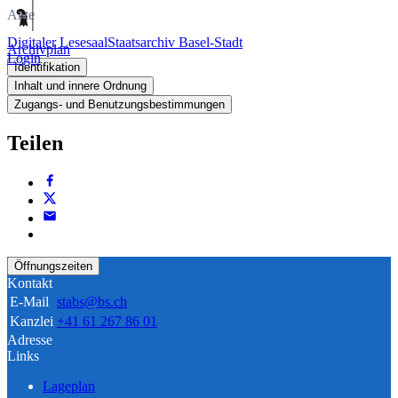
Akte
Digitaler Lesesaal
Staatsarchiv Basel-Stadt
Archivplan
Login
Identifikation
Inhalt und innere Ordnung
Zugangs- und Benutzungsbestimmungen
Teilen
Öffnungszeiten
Kontakt
E-Mail
stabs@bs.ch
Kanzlei
+41 61 267 86 01
Adresse
Links
Lageplan