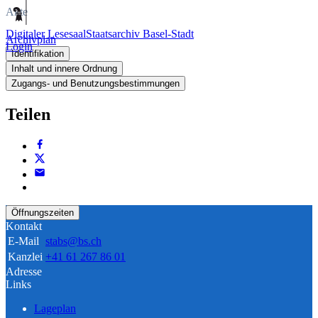
Akte
Digitaler Lesesaal
Staatsarchiv Basel-Stadt
Archivplan
Login
Identifikation
Inhalt und innere Ordnung
Zugangs- und Benutzungsbestimmungen
Teilen
Öffnungszeiten
Kontakt
E-Mail
stabs@bs.ch
Kanzlei
+41 61 267 86 01
Adresse
Links
Lageplan