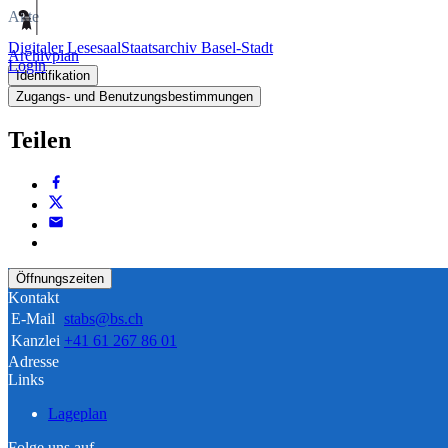
Akte
Digitaler Lesesaal
Staatsarchiv Basel-Stadt
Archivplan
Login
Identifikation
Zugangs- und Benutzungsbestimmungen
Teilen
Öffnungszeiten
Kontakt
E-Mail
stabs@bs.ch
Kanzlei
+41 61 267 86 01
Adresse
Links
Lageplan
Folge uns auf