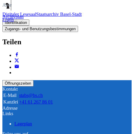
Akte
Digitaler Lesesaal
Staatsarchiv Basel-Stadt
Archivplan
Login
Identifikation
Zugangs- und Benutzungsbestimmungen
Teilen
Öffnungszeiten
Kontakt
E-Mail
stabs@bs.ch
Kanzlei
+41 61 267 86 01
Adresse
Links
Lageplan
Folge uns auf