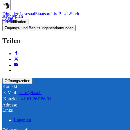
Akte
Digitaler Lesesaal
Staatsarchiv Basel-Stadt
Archivplan
Login
Identifikation
Zugangs- und Benutzungsbestimmungen
Teilen
Öffnungszeiten
Kontakt
E-Mail
stabs@bs.ch
Kanzlei
+41 61 267 86 01
Adresse
Links
Lageplan
Folge uns auf