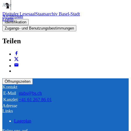
Akte
Digitaler Lesesaal
Staatsarchiv Basel-Stadt
Archivplan
Login
Identifikation
Zugangs- und Benutzungsbestimmungen
Teilen
Öffnungszeiten
Kontakt
E-Mail
stabs@bs.ch
Kanzlei
+41 61 267 86 01
Adresse
Links
Lageplan
Folge uns auf