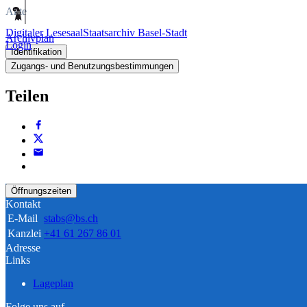
Akte
Digitaler Lesesaal
Staatsarchiv Basel-Stadt
Archivplan
Login
Identifikation
Zugangs- und Benutzungsbestimmungen
Teilen
Öffnungszeiten
Kontakt
E-Mail
stabs@bs.ch
Kanzlei
+41 61 267 86 01
Adresse
Links
Lageplan
Folge uns auf