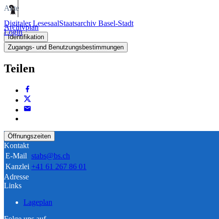
Akte
Digitaler Lesesaal
Staatsarchiv Basel-Stadt
Archivplan
Login
Identifikation
Zugangs- und Benutzungsbestimmungen
Teilen
Öffnungszeiten
Kontakt
E-Mail
stabs@bs.ch
Kanzlei
+41 61 267 86 01
Adresse
Links
Lageplan
Folge uns auf