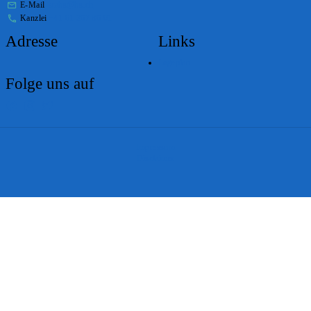
E-Mail
stabs@bs.ch
Kanzlei
+41 61 267 86 01
Adresse
Links
Lageplan
Folge uns auf
Impressum
Disclaimer