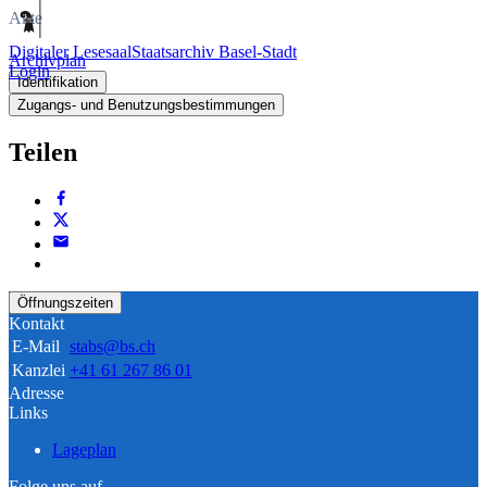
Akte
Digitaler Lesesaal
Staatsarchiv Basel-Stadt
Archivplan
Login
Identifikation
Zugangs- und Benutzungsbestimmungen
Teilen
Öffnungszeiten
Kontakt
E-Mail
stabs@bs.ch
Kanzlei
+41 61 267 86 01
Adresse
Links
Lageplan
Folge uns auf