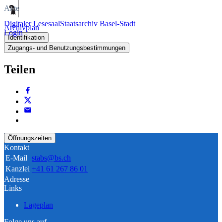
Akte
Digitaler Lesesaal
Staatsarchiv Basel-Stadt
Archivplan
Login
Identifikation
Zugangs- und Benutzungsbestimmungen
Teilen
Öffnungszeiten
Kontakt
E-Mail
stabs@bs.ch
Kanzlei
+41 61 267 86 01
Adresse
Links
Lageplan
Folge uns auf