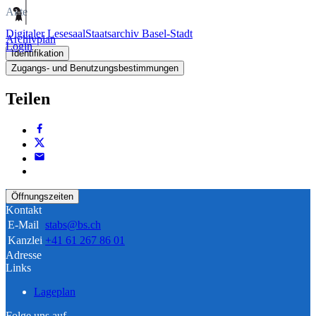
Akte
Digitaler Lesesaal
Staatsarchiv Basel-Stadt
Archivplan
Login
Identifikation
Zugangs- und Benutzungsbestimmungen
Teilen
Öffnungszeiten
Kontakt
E-Mail
stabs@bs.ch
Kanzlei
+41 61 267 86 01
Adresse
Links
Lageplan
Folge uns auf