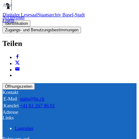
Akte
Digitaler Lesesaal
Staatsarchiv Basel-Stadt
Archivplan
Login
Identifikation
Zugangs- und Benutzungsbestimmungen
Teilen
Öffnungszeiten
Kontakt
E-Mail
stabs@bs.ch
Kanzlei
+41 61 267 86 01
Adresse
Links
Lageplan
Folge uns auf