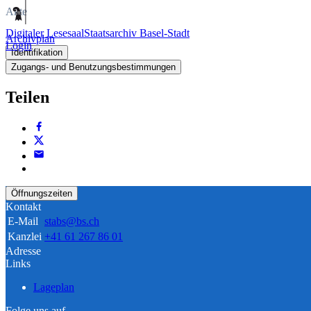
Akte
Digitaler Lesesaal
Staatsarchiv Basel-Stadt
Archivplan
Login
Identifikation
Zugangs- und Benutzungsbestimmungen
Teilen
Öffnungszeiten
Kontakt
E-Mail
stabs@bs.ch
Kanzlei
+41 61 267 86 01
Adresse
Links
Lageplan
Folge uns auf