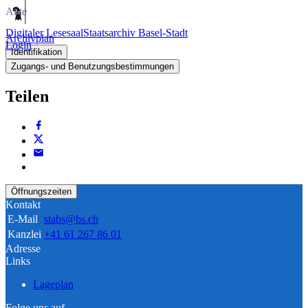
Akte
Digitaler Lesesaal
Staatsarchiv Basel-Stadt
Archivplan
Login
Identifikation
Zugangs- und Benutzungsbestimmungen
Teilen
Öffnungszeiten
Kontakt
E-Mail
stabs@bs.ch
Kanzlei
+41 61 267 86 01
Adresse
Links
Lageplan
Folge uns auf