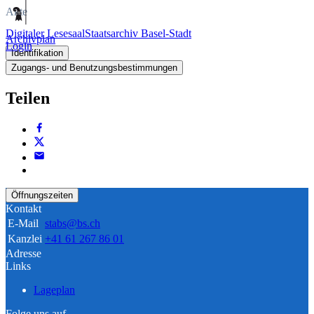
Akte
Digitaler Lesesaal
Staatsarchiv Basel-Stadt
Archivplan
Login
Identifikation
Zugangs- und Benutzungsbestimmungen
Teilen
Öffnungszeiten
Kontakt
E-Mail
stabs@bs.ch
Kanzlei
+41 61 267 86 01
Adresse
Links
Lageplan
Folge uns auf