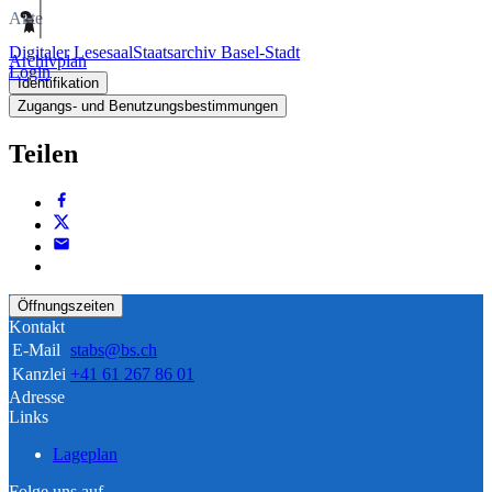
Akte
Digitaler Lesesaal
Staatsarchiv Basel-Stadt
Archivplan
Login
Identifikation
Zugangs- und Benutzungsbestimmungen
Teilen
Öffnungszeiten
Kontakt
E-Mail
stabs@bs.ch
Kanzlei
+41 61 267 86 01
Adresse
Links
Lageplan
Folge uns auf