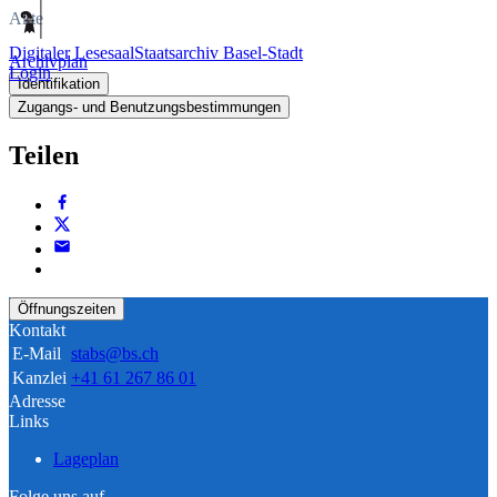
Akte
Digitaler Lesesaal
Staatsarchiv Basel-Stadt
Archivplan
Login
Identifikation
Zugangs- und Benutzungsbestimmungen
Teilen
Öffnungszeiten
Kontakt
E-Mail
stabs@bs.ch
Kanzlei
+41 61 267 86 01
Adresse
Links
Lageplan
Folge uns auf