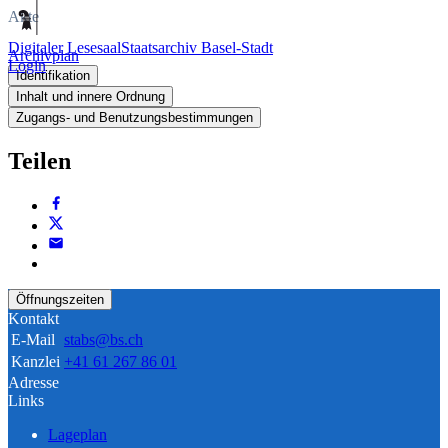
Akte
Digitaler Lesesaal
Staatsarchiv Basel-Stadt
Archivplan
Login
Identifikation
Inhalt und innere Ordnung
Zugangs- und Benutzungsbestimmungen
Teilen
Öffnungszeiten
Kontakt
E-Mail
stabs@bs.ch
Kanzlei
+41 61 267 86 01
Adresse
Links
Lageplan