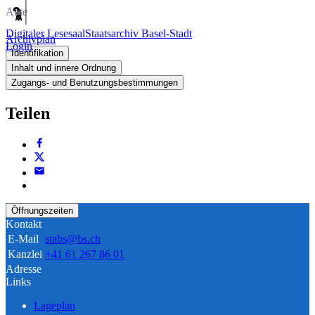
Akte
Digitaler Lesesaal
Staatsarchiv Basel-Stadt
Archivplan
Login
Identifikation
Inhalt und innere Ordnung
Zugangs- und Benutzungsbestimmungen
Teilen
Öffnungszeiten
Kontakt
E-Mail
stabs@bs.ch
Kanzlei
+41 61 267 86 01
Adresse
Links
Lageplan