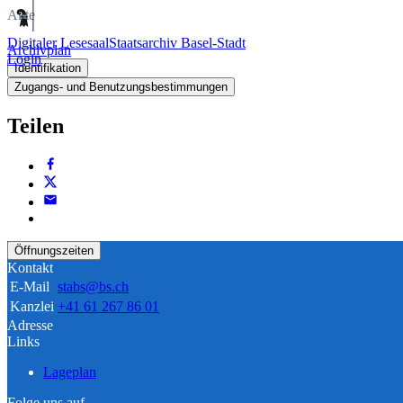
Akte
Digitaler Lesesaal
Staatsarchiv Basel-Stadt
Archivplan
Login
Identifikation
Zugangs- und Benutzungsbestimmungen
Teilen
Öffnungszeiten
Kontakt
E-Mail
stabs@bs.ch
Kanzlei
+41 61 267 86 01
Adresse
Links
Lageplan
Folge uns auf