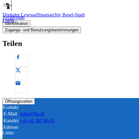
Akte
Digitaler Lesesaal
Staatsarchiv Basel-Stadt
Archivplan
Login
Identifikation
Zugangs- und Benutzungsbestimmungen
Teilen
Öffnungszeiten
Kontakt
E-Mail
stabs@bs.ch
Kanzlei
+41 61 267 86 01
Adresse
Links