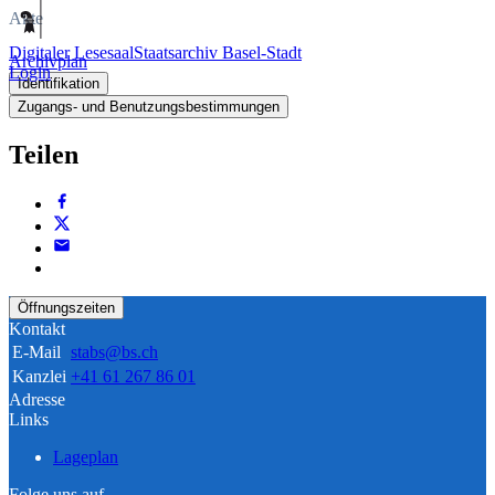
Akte
Digitaler Lesesaal
Staatsarchiv Basel-Stadt
Archivplan
Login
Identifikation
Zugangs- und Benutzungsbestimmungen
Teilen
Öffnungszeiten
Kontakt
E-Mail
stabs@bs.ch
Kanzlei
+41 61 267 86 01
Adresse
Links
Lageplan
Folge uns auf