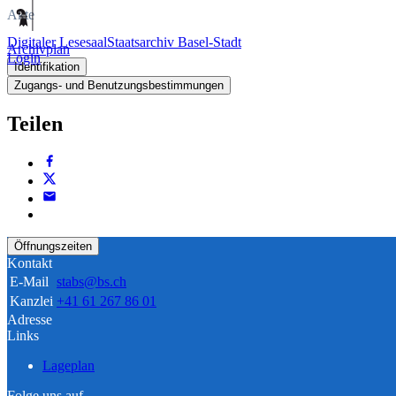
Akte
Digitaler Lesesaal
Staatsarchiv Basel-Stadt
Archivplan
Login
Identifikation
Zugangs- und Benutzungsbestimmungen
Teilen
Öffnungszeiten
Kontakt
E-Mail
stabs@bs.ch
Kanzlei
+41 61 267 86 01
Adresse
Links
Lageplan
Folge uns auf