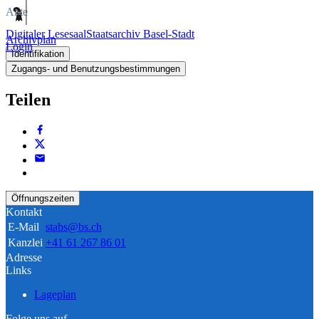
Akte
Digitaler Lesesaal
Staatsarchiv Basel-Stadt
Archivplan
Login
Identifikation
Zugangs- und Benutzungsbestimmungen
Teilen
Öffnungszeiten
Kontakt
E-Mail
stabs@bs.ch
Kanzlei
+41 61 267 86 01
Adresse
Links
Lageplan
Folge uns auf