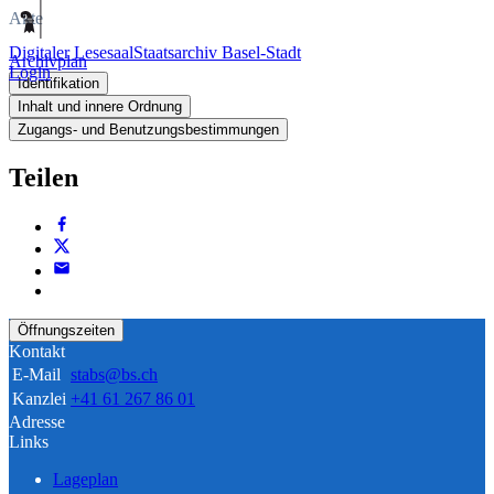
Akte
Digitaler Lesesaal
Staatsarchiv Basel-Stadt
Archivplan
Login
Identifikation
Inhalt und innere Ordnung
Zugangs- und Benutzungsbestimmungen
Teilen
Öffnungszeiten
Kontakt
E-Mail
stabs@bs.ch
Kanzlei
+41 61 267 86 01
Adresse
Links
Lageplan