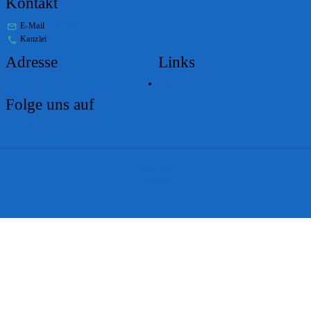
Kontakt
E-Mail
stabs@bs.ch
Kanzlei
+41 61 267 86 01
Adresse
Links
Lageplan
Folge uns auf
Impressum
Disclaimer