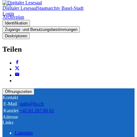
Akte
Digitaler Lesesaal
Staatsarchiv Basel-Stadt
Login
Archivplan
Identifikation
Zugangs- und Benutzungsbestimmungen
Deskriptoren
Teilen
Öffnungszeiten
Kontakt
E-Mail
stabs@bs.ch
Kanzlei
+41 61 267 86 01
Adresse
Links
Lageplan