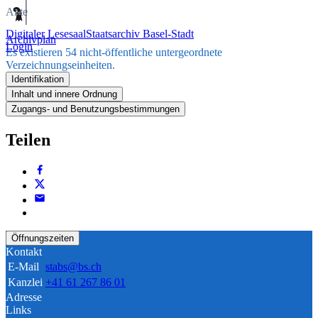
Akte
Digitaler Lesesaal
Staatsarchiv Basel-Stadt
Archivplan
Login
Es existieren 54 nicht-öffentliche untergeordnete
Verzeichnungseinheiten.
Identifikation
Inhalt und innere Ordnung
Zugangs- und Benutzungsbestimmungen
Teilen
Öffnungszeiten
Kontakt
E-Mail
stabs@bs.ch
Kanzlei
+41 61 267 86 01
Adresse
Links