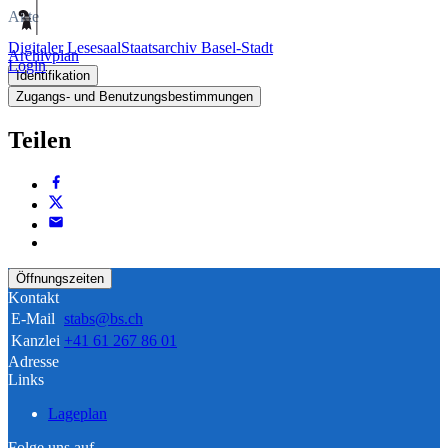
Akte
Digitaler Lesesaal
Staatsarchiv Basel-Stadt
Archivplan
Login
Identifikation
Zugangs- und Benutzungsbestimmungen
Teilen
Öffnungszeiten
Kontakt
E-Mail
stabs@bs.ch
Kanzlei
+41 61 267 86 01
Adresse
Links
Lageplan
Folge uns auf