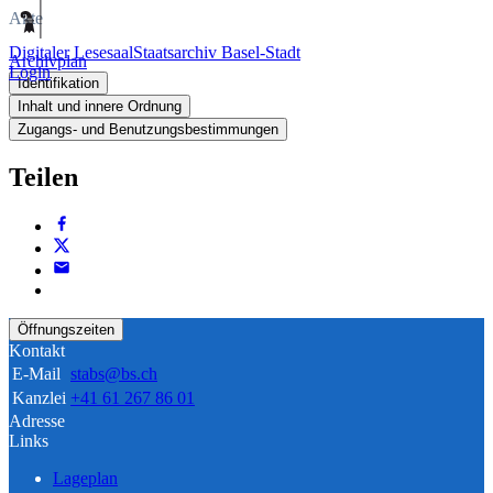
Akte
Digitaler Lesesaal
Staatsarchiv Basel-Stadt
Archivplan
Login
Identifikation
Inhalt und innere Ordnung
Zugangs- und Benutzungsbestimmungen
Teilen
Öffnungszeiten
Kontakt
E-Mail
stabs@bs.ch
Kanzlei
+41 61 267 86 01
Adresse
Links
Lageplan