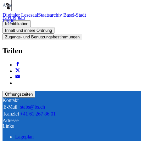
Akte
Digitaler Lesesaal
Staatsarchiv Basel-Stadt
Archivplan
Login
Identifikation
Inhalt und innere Ordnung
Zugangs- und Benutzungsbestimmungen
Teilen
Öffnungszeiten
Kontakt
E-Mail
stabs@bs.ch
Kanzlei
+41 61 267 86 01
Adresse
Links
Lageplan