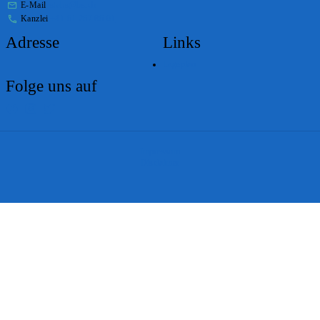
E-Mail
stabs@bs.ch
Kanzlei
+41 61 267 86 01
Adresse
Links
Lageplan
Folge uns auf
Impressum
Disclaimer