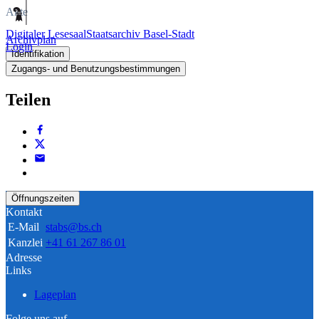
Akte
Digitaler Lesesaal
Staatsarchiv Basel-Stadt
Archivplan
Login
Identifikation
Zugangs- und Benutzungsbestimmungen
Teilen
Öffnungszeiten
Kontakt
E-Mail
stabs@bs.ch
Kanzlei
+41 61 267 86 01
Adresse
Links
Lageplan
Folge uns auf