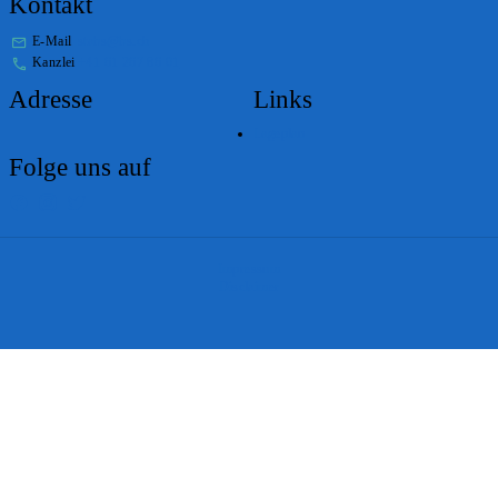
Kontakt
E-Mail
stabs@bs.ch
Kanzlei
+41 61 267 86 01
Adresse
Links
Lageplan
Folge uns auf
Impressum
Disclaimer