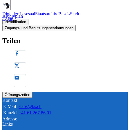
Akte
Digitaler Lesesaal
Staatsarchiv Basel-Stadt
Archivplan
Login
Identifikation
Zugangs- und Benutzungsbestimmungen
Teilen
Öffnungszeiten
Kontakt
E-Mail
stabs@bs.ch
Kanzlei
+41 61 267 86 01
Adresse
Links